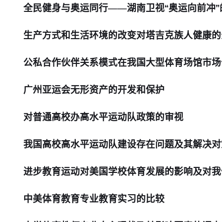
全民健身与奥运同行——湖南卫视“奥运向前冲”
生产方式和生活环境的改变对塔吉克族人健康的
公私合作伙伴关系模式在我国大型体育场馆市场
广州亚运会无形资产的开发和保护
对普通高校办高水平运动队政策的审视
我国高校高水平运动队建设存在问题及其解决对
进步教育运动对美国学校体育发展的影响及对我
中美体育教育专业教育实习的比较