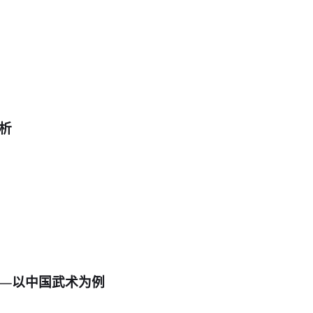
析
—以中国武术为例