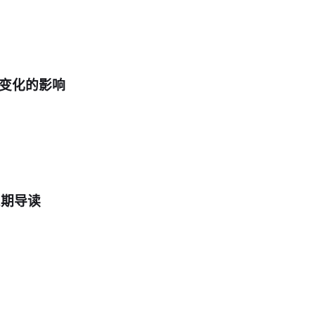
变化的影响
1期导读