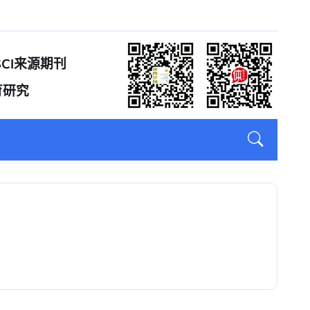
体育学刊》入选2025版《中国学术期刊影响因子年报》统计源期刊
CI来源期刊
育研究