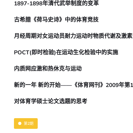
1897-1898年清代武举制度的变革
古希腊《荷马史诗》中的体育竞技
月经周期对女运动员耐力运动时物质代谢及激素
POCT(即时检验)在运动生化检验中的实施
内质网应激和热休克与运动
新的一年 新的开始——《体育网刊》2009年第
对体育学硕士论文选题的思考
第2期