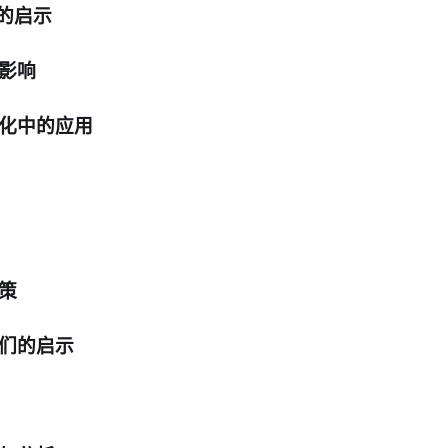
的启示
影响
化中的应用
策
们的启示