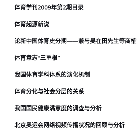
体育学刊2009年第2期目录
体育起源新说
论新中国体育史分期——兼与吴在田先生等商榷
体育意志“三重根”
我国体育学科体系的演化机制
体育分化与社会分层的关系
我国国民健康满意度的调查与分析
北京奥运会网络视频传播状况的回顾与分析