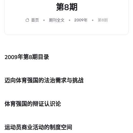
第8期
首页
期刊全文
2009年
第8期
2009年第8期目录
迈向体育强国的法治需求与挑战
体育强国的辩证认识论
运动员商业活动的制度空间