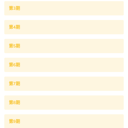
第3期
第4期
第5期
第6期
第7期
第8期
第9期