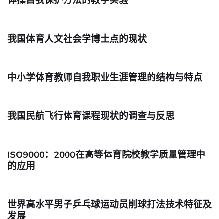
体操自我保护方法的教学实验
我国体育人文社会学博士点的现状
中小学体育教师自我职业生涯管理的结构与特点
我国民航飞行体育课程现状的调查与反思
ISO9000：2000在高等体育院校教学质量管理中
的应用
世界高水平男子乒乓球运动员削球打法技术特征及
发展