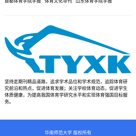
首都体育学院学报
体育文化导刊
山东体育学院学报
坚持走期刊精品道路，追求学术品位和学术规范，追踪体育研
究前沿和热点，促进体育发展；关注学校体育动态，促进学生
体质健康，为提高我国体育学研究水平和实现体育强国目标服
务。
华南师范大学 版权所有