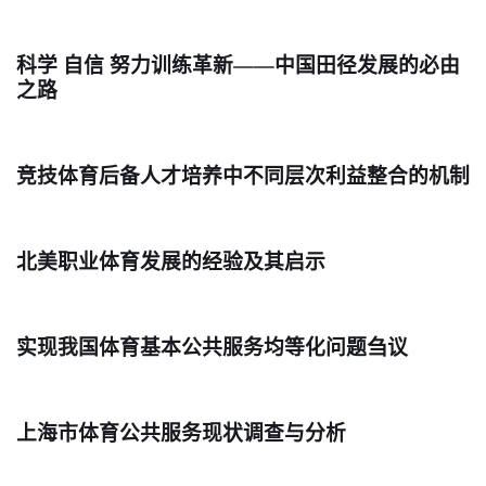
科学 自信 努力训练革新——中国田径发展的必由
之路
竞技体育后备人才培养中不同层次利益整合的机制
北美职业体育发展的经验及其启示
实现我国体育基本公共服务均等化问题刍议
上海市体育公共服务现状调查与分析