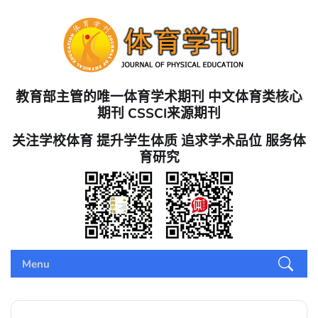
教育部主管的唯一体育学术期刊 中文体育类核心
期刊 CSSCI来源期刊
关注学校体育 提升学生体质 追求学术品位 服务体
育研究
Menu