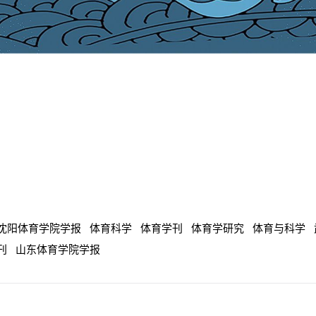
沈阳体育学院学报
体育科学
体育学刊
体育学研究
体育与科学
刊
山东体育学院学报