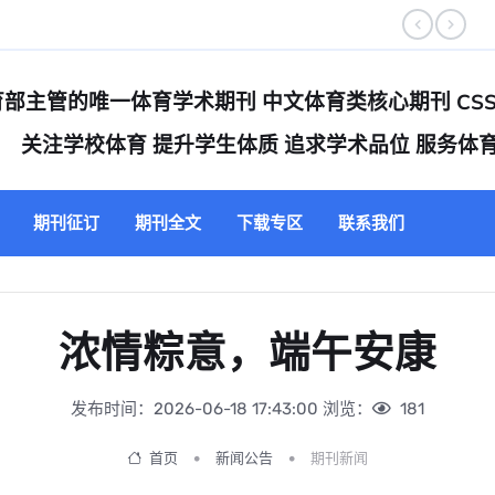
《
部主管的唯一体育学术期刊 中文体育类核心期刊 CSS
关注学校体育 提升学生体质 追求学术品位 服务体
期刊征订
期刊全文
下载专区
联系我们
浓情粽意，端午安康
发布时间：2026-06-18 17:43:00 浏览：
181
首页
新闻公告
期刊新闻