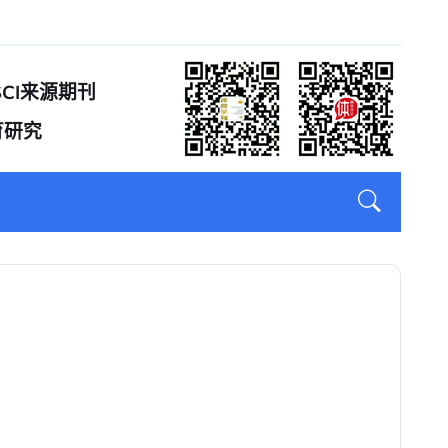
体育学刊》入选2025版《中国学术期刊影响因子年报》统计源期刊
CI来源期刊
育研究