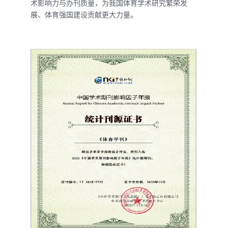
术影响力与办刊质量，为我国体育学术研究繁荣发
展、体育强国建设贡献更大力量。