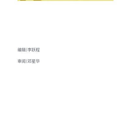
编辑
李跃程
|
审阅
邓星华
|