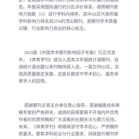
告。年报采用国际通行的分区评价体系，按照期刊影
响力指数（
）进行学科内排序，其中
区代表所属
CI
Q1
学科影响力排名前
的顶尖期刊，是期刊学术质量
25%
过硬、行业影响力突出的核心标志。
版《中国学术期刊影响因子年报》已正式发
2025
布，《体育学刊》成功入选本次年报统计源期刊，自
该统计源创建以来刊物持续入选，一直位列
区，实
Q1
现高质量稳定发展，这是长期坚守学术初心、服务体
育学人的回馈。
感谢期刊主管主办单位悉心指导，感谢编委会和审
稿专家的严格把关，成绩的获得更离不开海内外优秀
作者的优质供稿和广大读者的长期关注与鼎力支持。
未来，《体育学刊》将继续坚守学术初心，严把稿件
质量关，聚焦学科前沿与行业需求，持续提升期刊学