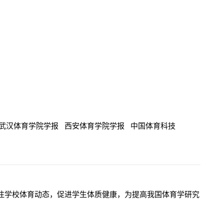
武汉体育学院学报
西安体育学院学报
中国体育科技
注学校体育动态，促进学生体质健康，为提高我国体育学研究