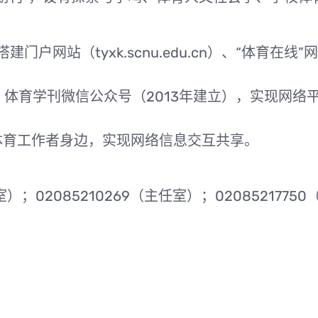
网站（tyxk.scnu.edu.cn）、“体育在线”
年）、体育学刊微信公众号（2013年建立），实现网
体育工作者身边，实现网络信息交互共享。
；02085210269（主任室）；0208521775