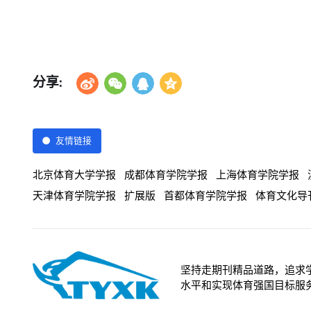
分享:
友情链接
北京体育大学学报
成都体育学院学报
上海体育学院学报
天津体育学院学报
扩展版
首都体育学院学报
体育文化导
坚持走期刊精品道路，追求
水平和实现体育强国目标服