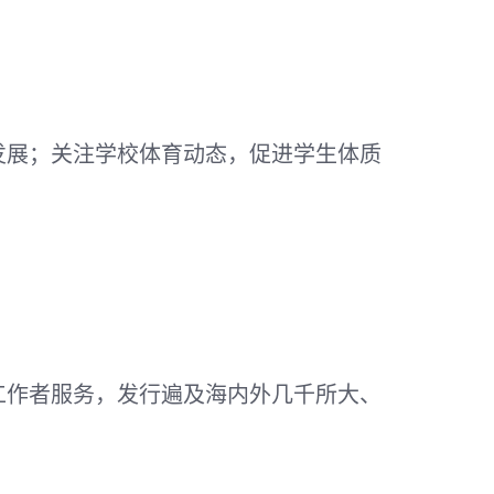
发展；关注学校体育动态，促进学生体质
工作者服务，发行遍及海内外几千所大、