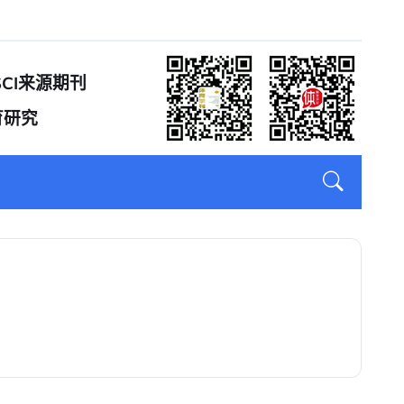
体育学刊》入选2025版《中国学术期刊影响因子年报》统计源期刊
CI来源期刊
育研究