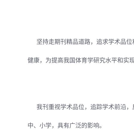
坚持走期刊精品道路，追求学术品位
健康，为提高我国体育学研究水平和实
我刊重视学术品位，追踪学术前沿，
中、小学，具有广泛的影响。