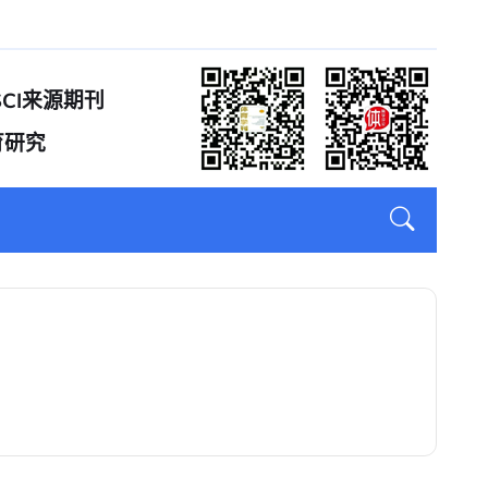
体育学刊》入选2025版《中国学术期刊影响因子年报》统计源期刊
CI来源期刊
育研究