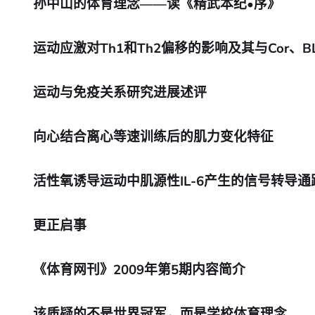
孙中山的体育理念——读《精武本纪•序》
运动应激对Th1和Th2偏移的影响及其与Cor、B
运动与免疫关系研究进展述评
向心结合离心等速训练后的肌力变化特征
活性氧诱导运动中肌源性IL-6产生的信号转导通
更正启事
《体育网刊》2009年第5期内容简介
该质疑的不是世界冠军，而是学校体育理念