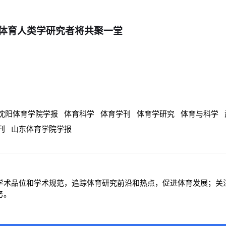
外体育人类学研究者将共聚一堂
沈阳体育学院学报
体育科学
体育学刊
体育学研究
体育与科学
刊
山东体育学院学报
学术品位和学术规范，追踪体育研究前沿和热点，促进体育发展；关
务。