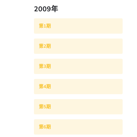
2009年
第1期
第2期
第3期
第4期
第5期
第6期