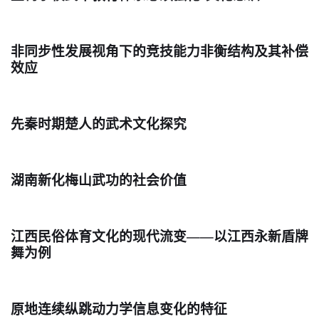
非同步性发展视角下的竞技能力非衡结构及其补偿
效应
先秦时期楚人的武术文化探究
湖南新化梅山武功的社会价值
江西民俗体育文化的现代流变——以江西永新盾牌
舞为例
原地连续纵跳动力学信息变化的特征