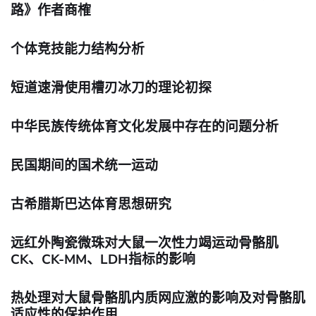
路》作者商榷
个体竞技能力结构分析
短道速滑使用槽刃冰刀的理论初探
中华民族传统体育文化发展中存在的问题分析
民国期间的国术统一运动
古希腊斯巴达体育思想研究
远红外陶瓷微珠对大鼠一次性力竭运动骨骼肌
CK、CK-MM、LDH指标的影响
热处理对大鼠骨骼肌内质网应激的影响及对骨骼肌
适应性的保护作用