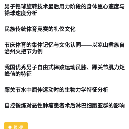
男子铅球旋转技术最后用力阶段的身体重心速度与
铅球速度分析
民族传统体育竞赛的礼仪文化
节庆体育的集体记忆与文化认同——以凉山彝族自
治州火把节为例
我国优秀男子自由式摔跤运动员膝、踝关节肌力矩
峰值的特征
膝关节水中屈伸运动时的生物力学特征分析
自控锻炼对恶性肿瘤患者术后淋巴细胞亚群的影响
第5期