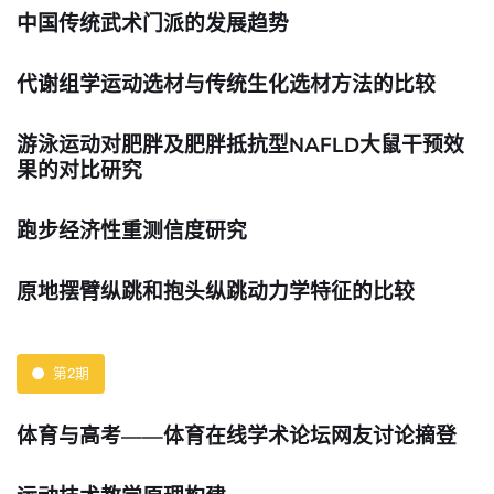
中国传统武术门派的发展趋势
代谢组学运动选材与传统生化选材方法的比较
游泳运动对肥胖及肥胖抵抗型NAFLD大鼠干预效
果的对比研究
跑步经济性重测信度研究
原地摆臂纵跳和抱头纵跳动力学特征的比较
第2期
体育与高考——体育在线学术论坛网友讨论摘登