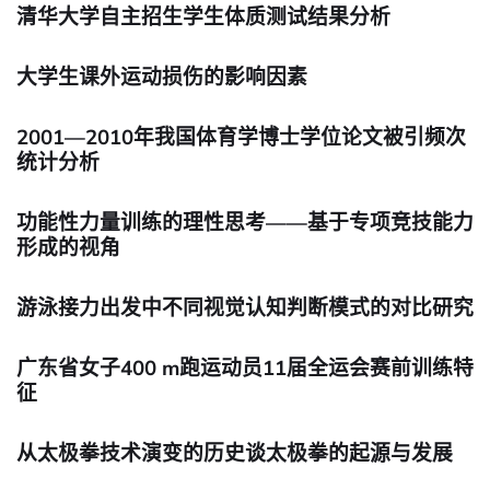
清华大学自主招生学生体质测试结果分析
大学生课外运动损伤的影响因素
2001—2010年我国体育学博士学位论文被引频次
统计分析
功能性力量训练的理性思考——基于专项竞技能力
形成的视角
游泳接力出发中不同视觉认知判断模式的对比研究
广东省女子400 m跑运动员11届全运会赛前训练特
征
从太极拳技术演变的历史谈太极拳的起源与发展