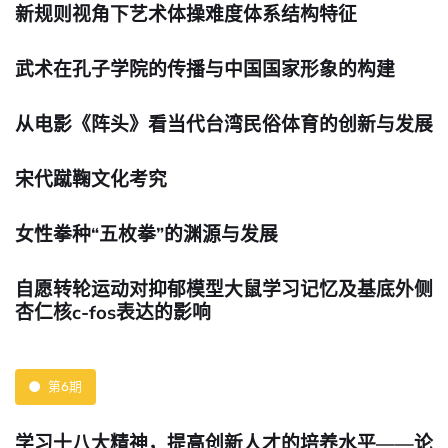
新规则视角下艺术体操难度体系结构特征
武术在孔子学院的传播与中国国家形象的构建
从电影《阵头》看当代台湾民俗体育的创新与发展
宋代蹴鞠文化考究
女性拳种“五枚拳”的渊源与发展
自愿转轮运动对抑郁模型大鼠学习记忆及基底外侧
杏仁核c-fos表达的影响
第6期
学习十八大精神，提高创新人才的培养水平——论