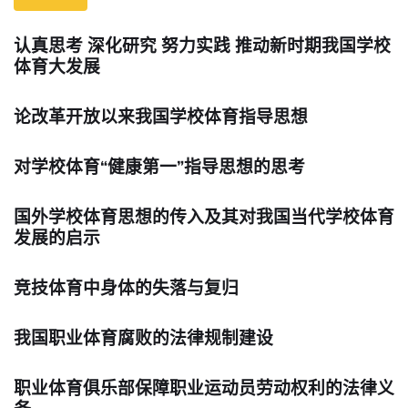
认真思考 深化研究 努力实践 推动新时期我国学校
体育大发展
论改革开放以来我国学校体育指导思想
对学校体育“健康第一”指导思想的思考
国外学校体育思想的传入及其对我国当代学校体育
发展的启示
竞技体育中身体的失落与复归
我国职业体育腐败的法律规制建设
职业体育俱乐部保障职业运动员劳动权利的法律义