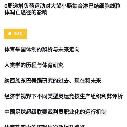
6周递增负荷运动对大鼠小肠集合淋巴结细胞线粒
体凋亡途径的影响
第3期
体育举国体制的辨析与未来走向
人类学的历程与体育研究
纳西族东巴舞蹈研究的过去、现在和未来
经济学视野下不同类型奥运竞技生产组织利弊评析
中国足球超级联赛裁判员职业化的运行机制