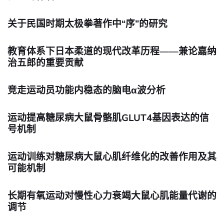
关于民国时期太极拳著作中“序”的研究
教育体系下日本柔道的现代改革历程——兼论嘉纳
治五郎的重要贡献
竞走运动员功能内稳态的脑电α波分析
运动提高糖尿病大鼠骨骼肌GLUT4基因表达的信
号机制
运动训练对糖尿病大鼠心肌纤维化的改善作用及其
可能机制
长期有氧运动对慢性心力衰竭大鼠心肌能量代谢的
调节