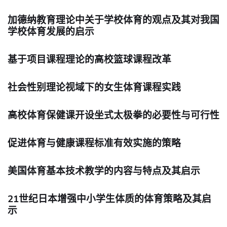
加德纳教育理论中关于学校体育的观点及其对我国
学校体育发展的启示
基于项目课程理论的高校篮球课程改革
社会性别理论视域下的女生体育课程实践
高校体育保健课开设坐式太极拳的必要性与可行性
促进体育与健康课程标准有效实施的策略
美国体育基本技术教学的内容与特点及其启示
21世纪日本增强中小学生体质的体育策略及其启
示