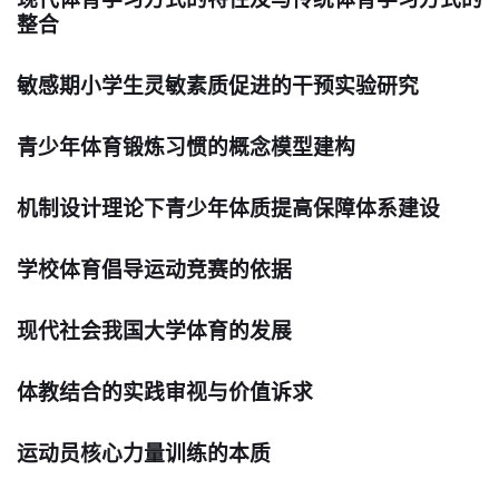
现代体育学习方式的特性及与传统体育学习方式的
整合
敏感期小学生灵敏素质促进的干预实验研究
青少年体育锻炼习惯的概念模型建构
机制设计理论下青少年体质提高保障体系建设
学校体育倡导运动竞赛的依据
现代社会我国大学体育的发展
体教结合的实践审视与价值诉求
运动员核心力量训练的本质