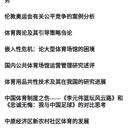
务
伦敦奥运会有关公平竞争的案例分析
体育舆论及其引导策略刍论
嵌入性危机：论大型体育场馆的困境
国内公共体育场馆运营管理研究述评
体育用品共性技术及其在我国的研究进展
中国体育制度之伤——《李元伟篮坛风云路》和
《忠诚无悔：我与中国足球》的对比思考
中原经济区新农村社区体育的发展