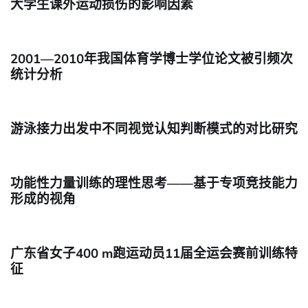
大学生课外运动损伤的影响因素
2001—2010年我国体育学博士学位论文被引频次
统计分析
游泳接力出发中不同视觉认知判断模式的对比研究
功能性力量训练的理性思考——基于专项竞技能力
形成的视角
广东省女子400 m跑运动员11届全运会赛前训练特
征