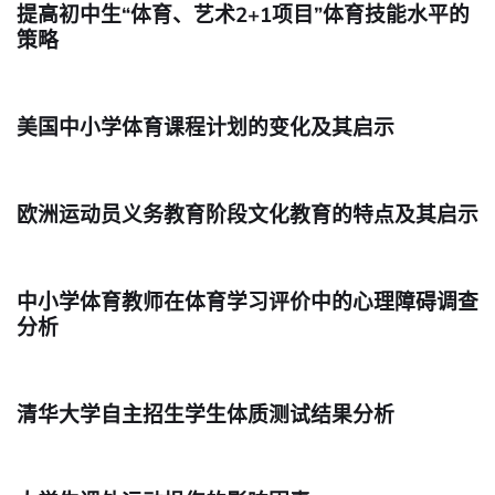
提高初中生“体育、艺术2+1项目”体育技能水平的
策略
美国中小学体育课程计划的变化及其启示
欧洲运动员义务教育阶段文化教育的特点及其启示
中小学体育教师在体育学习评价中的心理障碍调查
分析
清华大学自主招生学生体质测试结果分析