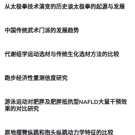
从太极拳技术演变的历史谈太极拳的起源与发展
中国传统武术门派的发展趋势
代谢组学运动选材与传统生化选材方法的比较
跑步经济性重测信度研究
游泳运动对肥胖及肥胖抵抗型NAFLD大鼠干预效
果的对比研究
原地摆臂纵跳和抱头纵跳动力学特征的比较