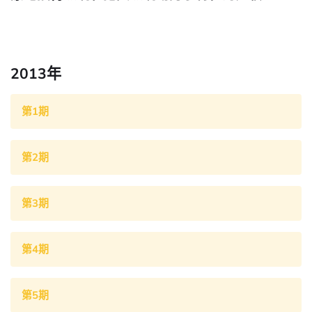
2013年
第1期
第2期
第3期
第4期
第5期