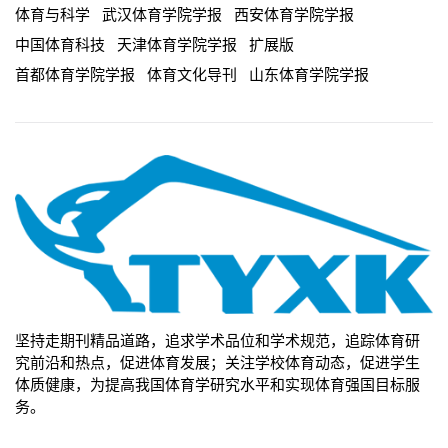
体育与科学
武汉体育学院学报
西安体育学院学报
中国体育科技
天津体育学院学报
扩展版
首都体育学院学报
体育文化导刊
山东体育学院学报
坚持走期刊精品道路，追求学术品位和学术规范，追踪体育研
究前沿和热点，促进体育发展；关注学校体育动态，促进学生
体质健康，为提高我国体育学研究水平和实现体育强国目标服
务。