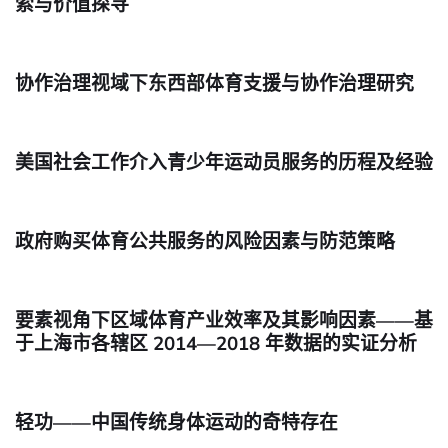
索与价值探寻
协作治理视域下东西部体育支援与协作治理研究
美国社会工作介入青少年运动员服务的历程及经验
政府购买体育公共服务的风险因素与防范策略
要素视角下区域体育产业效率及其影响因素——基
于上海市各辖区 2014—2018 年数据的实证分析
轻功——中国传统身体运动的奇特存在