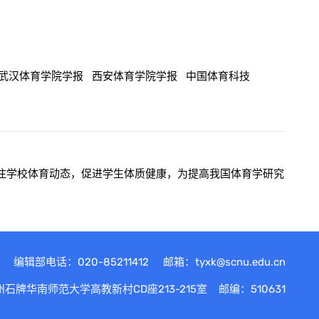
武汉体育学院学报
西安体育学院学报
中国体育科技
注学校体育动态，促进学生体质健康，为提高我国体育学研究
编辑部电话：020-85211412 邮箱：tyxk@scnu.edu.cn
石牌华南师范大学高教新村CD座213-215室 邮编：510631