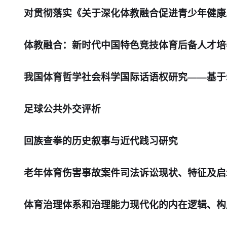
对贯彻落实《关于深化体教融合促进青少年健康
体教融合：新时代中国特色竞技体育后备人才培
我国体育哲学社会科学国际话语权研究——基于SS
足球公共外交评析
回族查拳的历史叙事与近代践习研究
老年体育伤害事故案件司法诉讼现状、特征及启
体育治理体系和治理能力现代化的内在逻辑、构