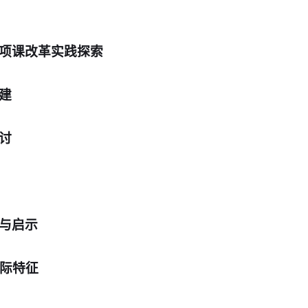
项课改革实践探索
建
讨
与启示
洲际特征