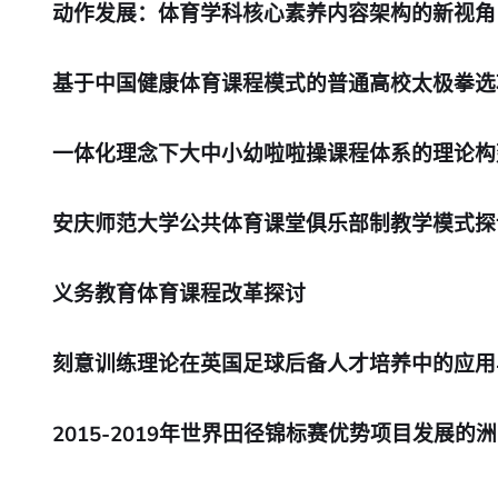
动作发展：体育学科核心素养内容架构的新视角
基于中国健康体育课程模式的普通高校太极拳选
一体化理念下大中小幼啦啦操课程体系的理论构
安庆师范大学公共体育课堂俱乐部制教学模式探
义务教育体育课程改革探讨
刻意训练理论在英国足球后备人才培养中的应用
2015-2019年世界田径锦标赛优势项目发展的