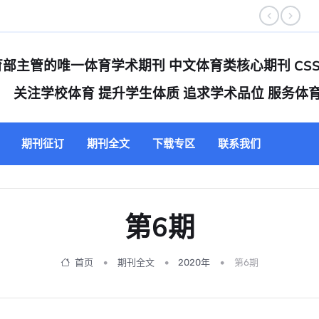
体
部主管的唯一体育学术期刊 中文体育类核心期刊 CSS
关注学校体育 提升学生体质 追求学术品位 服务体
期刊征订
期刊全文
下载专区
联系我们
第6期
首页
期刊全文
2020年
第6期