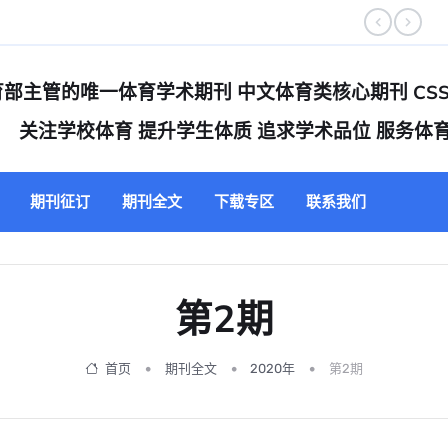
体
部主管的唯一体育学术期刊 中文体育类核心期刊 CSS
关注学校体育 提升学生体质 追求学术品位 服务体
期刊征订
期刊全文
下载专区
联系我们
第2期
首页
期刊全文
2020年
第2期