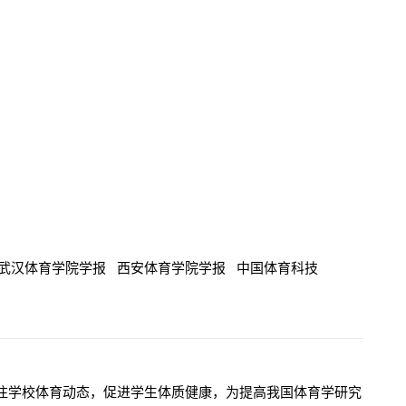
武汉体育学院学报
西安体育学院学报
中国体育科技
注学校体育动态，促进学生体质健康，为提高我国体育学研究