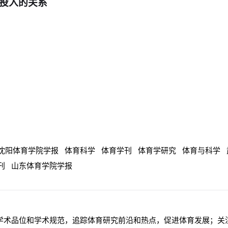
投入的关系
沈阳体育学院学报
体育科学
体育学刊
体育学研究
体育与科学
刊
山东体育学院学报
学术品位和学术规范，追踪体育研究前沿和热点，促进体育发展；关