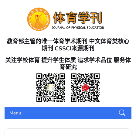
教育部主管的唯一体育学术期刊 中文体育类核心
期刊 CSSCI来源期刊
关注学校体育 提升学生体质 追求学术品位 服务体
育研究
Menu