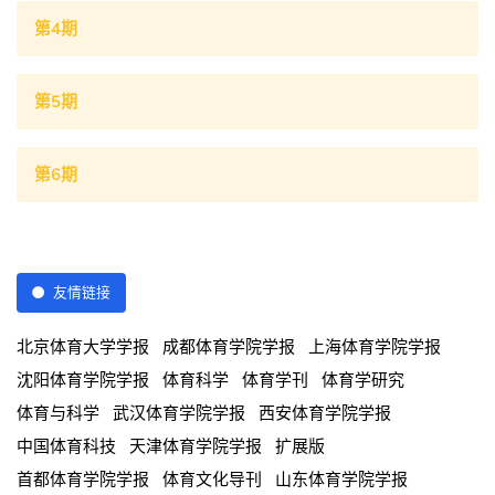
第4期
第5期
第6期
友情链接
北京体育大学学报
成都体育学院学报
上海体育学院学报
沈阳体育学院学报
体育科学
体育学刊
体育学研究
体育与科学
武汉体育学院学报
西安体育学院学报
中国体育科技
天津体育学院学报
扩展版
首都体育学院学报
体育文化导刊
山东体育学院学报