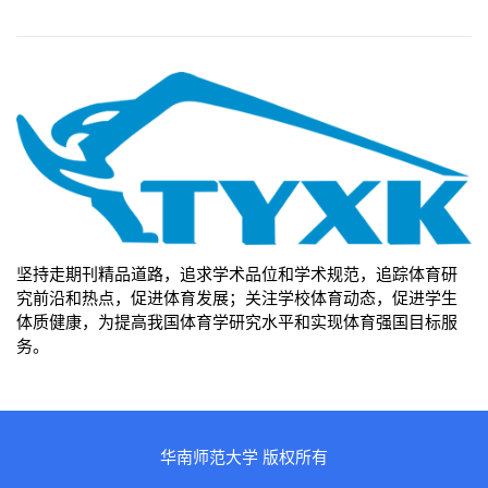
坚持走期刊精品道路，追求学术品位和学术规范，追踪体育研
究前沿和热点，促进体育发展；关注学校体育动态，促进学生
体质健康，为提高我国体育学研究水平和实现体育强国目标服
务。
华南师范大学 版权所有