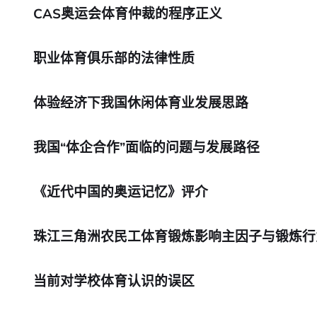
CAS奥运会体育仲裁的程序正义
职业体育俱乐部的法律性质
体验经济下我国休闲体育业发展思路
我国“体企合作”面临的问题与发展路径
《近代中国的奥运记忆》评介
珠江三角洲农民工体育锻炼影响主因子与锻炼行
当前对学校体育认识的误区