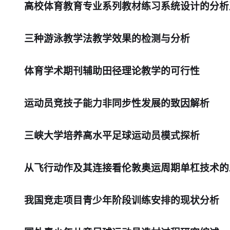
高校体育教育专业系列教材练习系统设计的分析
三种游泳教学法教学效果的检测与分析
体育学术期刊辅助田径理论教学的可行性
运动员竞技子能力非同步性发展的致因解析
三峡大学培养高水平足球运动员模式探析
从飞行动作及其连接看伦敦奥运周期单杠技术的
我国竞走项目青少年阶段训练安排的现状分析