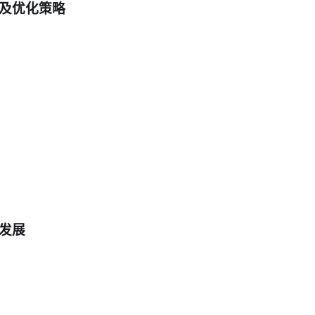
及优化策略
发展