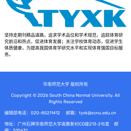
坚持走期刊精品道路，追求学术品位和学术规范，追踪体育研
究前沿和热点，促进体育发展；关注学校体育动态，促进学生
体质健康，为提高我国体育学研究水平和实现体育强国目标服
务。
华南师范大学 版权所有
Copyright © 2026 South China Normal University. All
Rights Reserved
编辑部电话：020-85211412 邮箱：tyxk@scnu.edu.cn
地址：广州石牌华南师范大学高教新村CD座213-215室 邮
编：510631