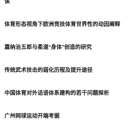
读
体育形态视角下欧洲竞技体育世界性的动因阐释
嘉纳治五郎与柔道“身体”创造的研究
传统武术技击的弱化历程及提升途径
中国体育对外话语体系建构的若干问题探析
广州网球运动开端考据