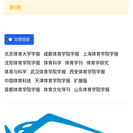
第6期
友情链接
北京体育大学学报
成都体育学院学报
上海体育学院学报
沈阳体育学院学报
体育科学
体育学刊
体育学研究
体育与科学
武汉体育学院学报
西安体育学院学报
中国体育科技
天津体育学院学报
扩展版
首都体育学院学报
体育文化导刊
山东体育学院学报