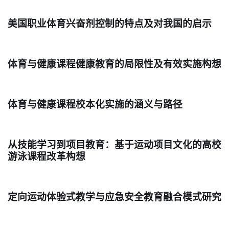
美国职业体育兴奋剂控制的特点及对我国的启示
体育与健康课程健康教育的局限性及有效实施构想
体育与健康课程校本化实施的涵义与路径
从技能学习到项目教育：基于运动项目文化的高校
游泳课程改革构想
定向运动体验式教学与应急安全教育融合模式研究