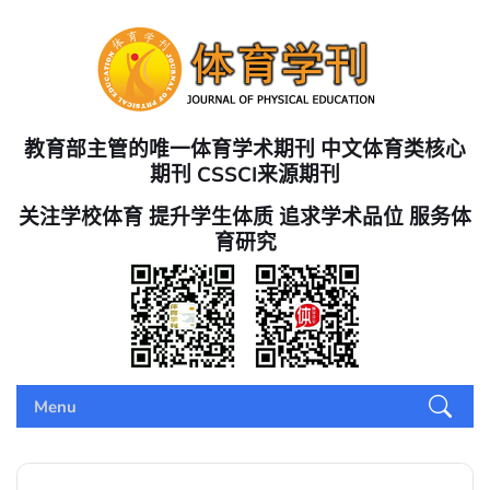
教育部主管的唯一体育学术期刊 中文体育类核心
期刊 CSSCI来源期刊
关注学校体育 提升学生体质 追求学术品位 服务体
育研究
Menu