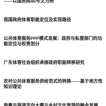
——以国务院46号文为例
我国政府体育职能定位及实现路径
公共体育服务PPP模式发展：政府与私营部门的功
能定位与权责划分
广东体育社会组织承接政府职能转移研究
农村公共体育服务供给范式的转换——基于地方性
知识理论
南粤古驿道定向大赛与乡村文化旅游的融合发展