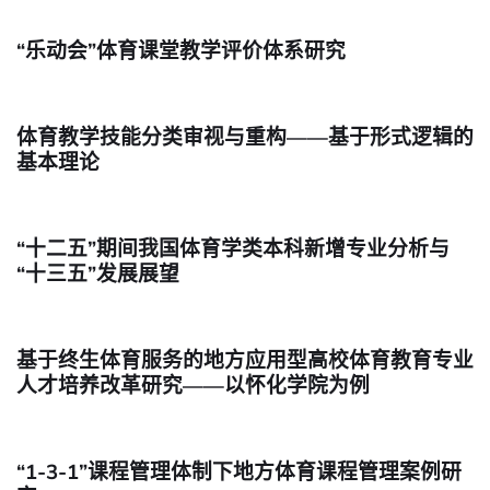
“乐动会”体育课堂教学评价体系研究
体育教学技能分类审视与重构——基于形式逻辑的
基本理论
“十二五”期间我国体育学类本科新增专业分析与
“十三五”发展展望
基于终生体育服务的地方应用型高校体育教育专业
人才培养改革研究——以怀化学院为例
“1-3-1”课程管理体制下地方体育课程管理案例研