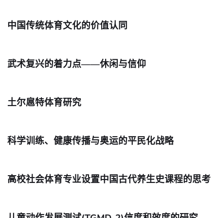
中国传统体育文化的价值认同
武术复兴的着力点——休闲与信仰
土尔扈特体育研究
科学训练、健康传播与奥运的平民化战略
高校社会体育专业设置中国古代养生史课程的思考