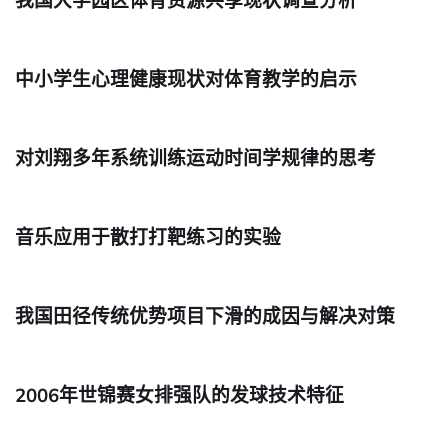
我国大学园区体育资源共享现状调查分析
中小学生心理健康现状对体育教学的启示
对刘翔多年系统训练运动时间学规律的思考
音乐应用于散打打靶练习的实验
我国田径传统优势项目下滑的成因与解决对策
2006年世锦赛女排强队的发球技术特征