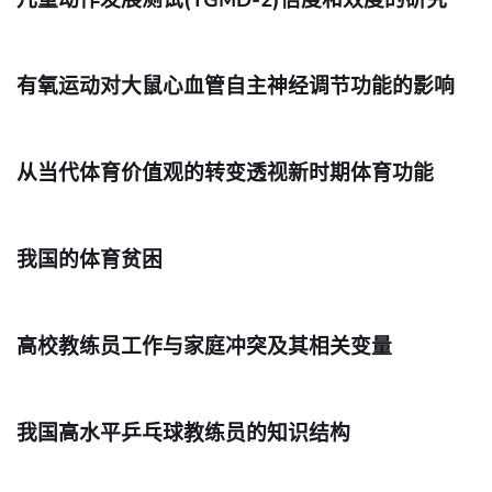
儿童动作发展测试(TGMD-2)信度和效度的研究
有氧运动对大鼠心血管自主神经调节功能的影响
从当代体育价值观的转变透视新时期体育功能
我国的体育贫困
高校教练员工作与家庭冲突及其相关变量
我国高水平乒乓球教练员的知识结构