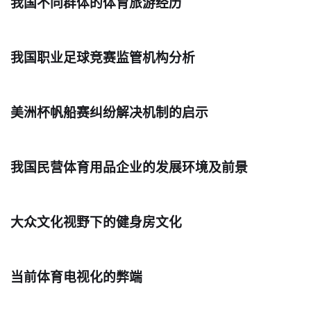
我国不同群体的体育旅游经历
我国职业足球竞赛监管机构分析
美洲杯帆船赛纠纷解决机制的启示
我国民营体育用品企业的发展环境及前景
大众文化视野下的健身房文化
当前体育电视化的弊端