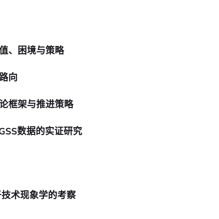
值、困境与策略
路向
论框架与推进策略
GSS数据的实证研究
于技术现象学的考察