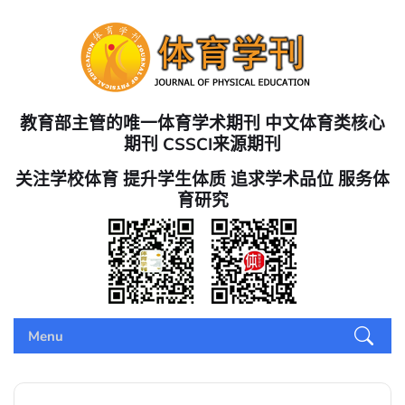
教育部主管的唯一体育学术期刊 中文体育类核心
期刊 CSSCI来源期刊
关注学校体育 提升学生体质 追求学术品位 服务体
育研究
Menu