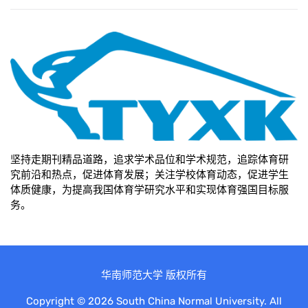
坚持走期刊精品道路，追求学术品位和学术规范，追踪体育研
究前沿和热点，促进体育发展；关注学校体育动态，促进学生
体质健康，为提高我国体育学研究水平和实现体育强国目标服
务。
华南师范大学 版权所有
Copyright © 2026 South China Normal University. All