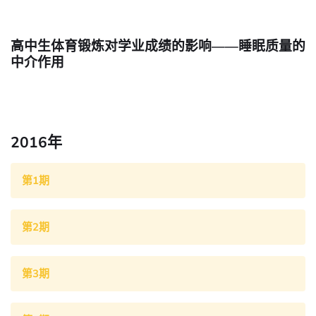
高中生体育锻炼对学业成绩的影响——睡眠质量的
中介作用
2016年
第1期
第2期
第3期