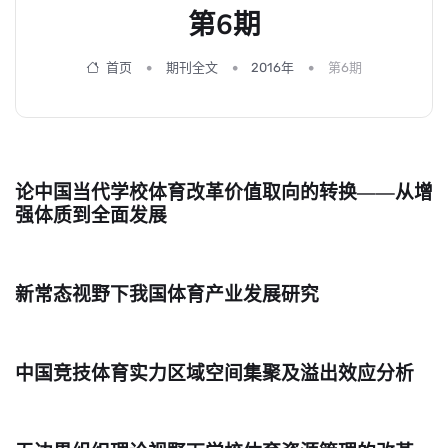
第6期
首页
期刊全文
2016年
第6期
论中国当代学校体育改革价值取向的转换——从增
强体质到全面发展
新常态视野下我国体育产业发展研究
中国竞技体育实力区域空间集聚及溢出效应分析