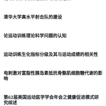
清华大学高水平射击队的建设
论运动训练理论科学问题的认知
运动训练生化指标分级及其与运动成绩的相关性
电刺激对富脂性胰岛素抵抗骨骼肌细胞糖代谢的影
响
第62届美国运动医学学会年会之健康促进模式研
究综述