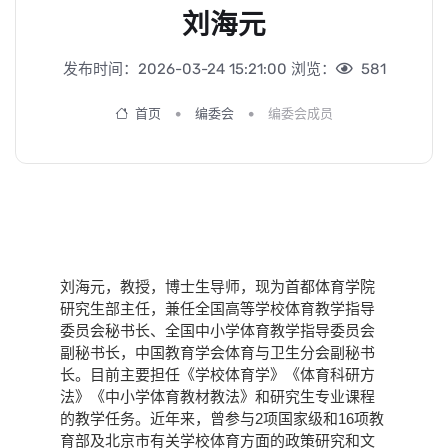
刘海元
发布时间：2026-03-24 15:21:00 浏览：
581
首页
编委会
编委会成员
刘海元，教授，博士生导师，现为首都体育学院
研究生部主任，兼任全国高等学校体育教学指导
委员会秘书长、全国中小学体育教学指导委员会
副秘书长，中国教育学会体育与卫生分会副秘书
长。目前主要担任《学校体育学》《体育科研方
法》《中小学体育教材教法》和研究生专业课程
的教学任务。近年来，曾参与2项国家级和16项教
育部及北京市有关学校体育方面的政策研究和文