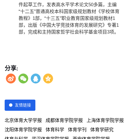
件起草工作，发表高水平学术论文50多篇，主编
“十二五”普通高校本科国家级规划教材《学校体育
教程》1部，“十三五”职业教育国家级规划教材1
部，出版《中国大学竞技体育的发展研究》专著1
部，完成和主持国家哲学社会科学基金项目3项。
分享:
友情链接
北京体育大学学报
成都体育学院学报
上海体育学院学报
沈阳体育学院学报
体育科学
体育学刊
体育学研究