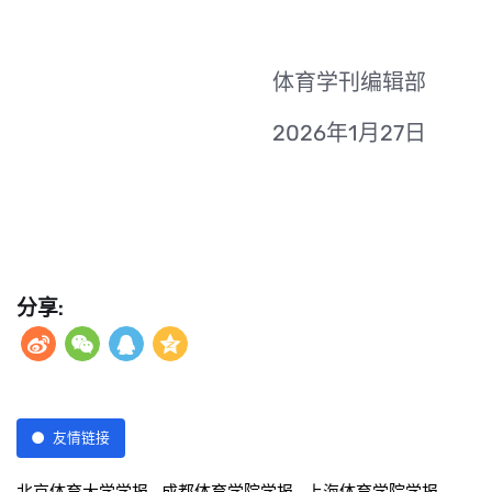
体育学刊编辑部
2026年1月27日
分享:
友情链接