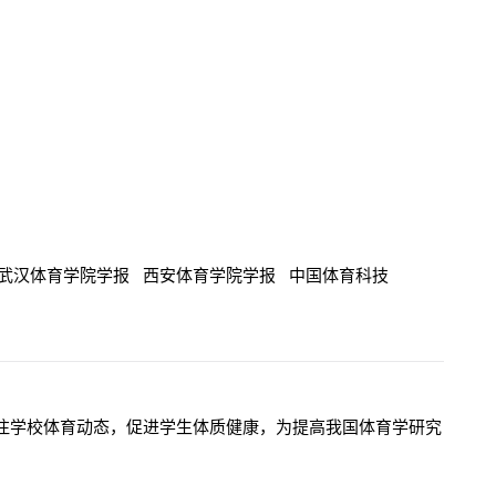
武汉体育学院学报
西安体育学院学报
中国体育科技
注学校体育动态，促进学生体质健康，为提高我国体育学研究