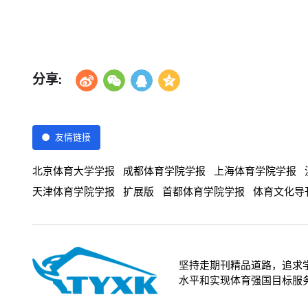
分享:
友情链接
北京体育大学学报
成都体育学院学报
上海体育学院学报
天津体育学院学报
扩展版
首都体育学院学报
体育文化导
坚持走期刊精品道路，追求
水平和实现体育强国目标服