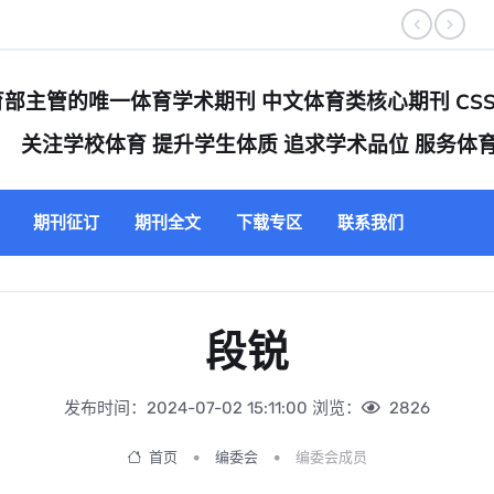
体
部主管的唯一体育学术期刊 中文体育类核心期刊 CSS
关注学校体育 提升学生体质 追求学术品位 服务体
期刊征订
期刊全文
下载专区
联系我们
段锐
发布时间：2024-07-02 15:11:00 浏览：
2826
首页
编委会
编委会成员