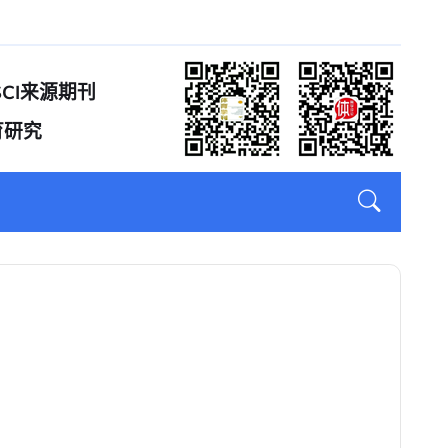
育学刊编辑部 向劳动者致敬
CI来源期刊
育研究