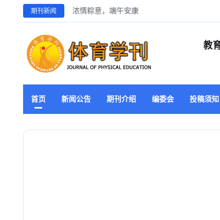
浓情粽意，端午安康
期刊新闻
教育
首页
新闻公告
期刊介绍
编委会
投稿须知