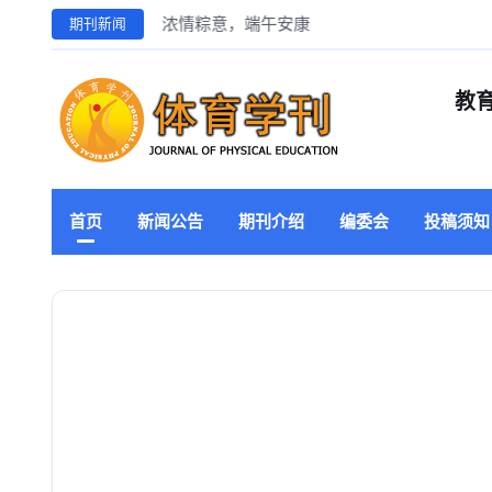
浓情粽意，端午安康
期刊新闻
教育
首页
新闻公告
期刊介绍
编委会
投稿须知