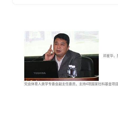
邓星华，
究会体育人类学专委会副主任委员，主持4项国家社科基金项