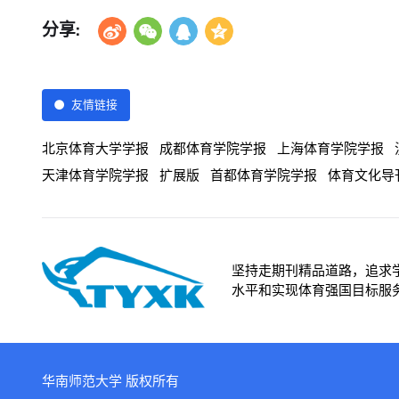
分享:
友情链接
北京体育大学学报
成都体育学院学报
上海体育学院学报
天津体育学院学报
扩展版
首都体育学院学报
体育文化导
坚持走期刊精品道路，追求
水平和实现体育强国目标服
华南师范大学 版权所有