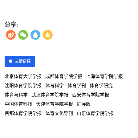
分享:
友情链接
北京体育大学学报
成都体育学院学报
上海体育学院学报
沈阳体育学院学报
体育科学
体育学刊
体育学研究
体育与科学
武汉体育学院学报
西安体育学院学报
中国体育科技
天津体育学院学报
扩展版
首都体育学院学报
体育文化导刊
山东体育学院学报