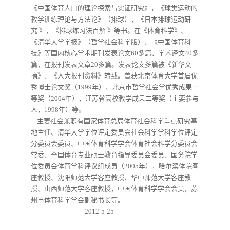
《中国体育人口的理论探索与实证研究》，《球类运动的
教学训练理论与方法论》（排球），《日本排球运动研
究 》，《排球练习法百解 》等书。在《体育科学》、
《清华大学学报》（哲学社会科学版）、《中国体育科
技》等国内核心学术期刊发表论文60多篇、学术译文40多
篇，在报刊发表文章20多篇。发表论文多篇被《新华文
摘》、《人大报刊资料》转载。曾获北京体育大学首届优
秀博士论文奖（1999年），北京市哲学社会学优秀成果一
等奖（2004年），江苏省高校教学成果二等奖（主要参与
人，1998年）等。
主要社会兼职有国家体育总局体育社会科学重点研究基
地主任、清华大学学位评定委员会社会科学学科学位评定
分委员会委员、中国体育科学学会体育社会科学分委员会
常委、全国体育专业硕士教育指导委员会委员、国务院学
位委员会体育学科评议组成员（2005年），哈尔滨体院客
座教授、沈阳师范大学客座教授、华中师范大学客座教
授、山西师范大学客座教授，中国体育科学学会会员，苏
州市体育科学学会副秘书长等。
2012-5-25