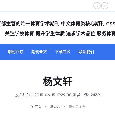
《
部主管的唯一体育学术期刊 中文体育类核心期刊 CSS
关注学校体育 提升学生体质 追求学术品位 服务体
期刊征订
期刊全文
下载专区
联系我们
杨文轩
发布时间：2015-06-15 17:29:00 浏览：
2439
首页
编委会
编委会主任