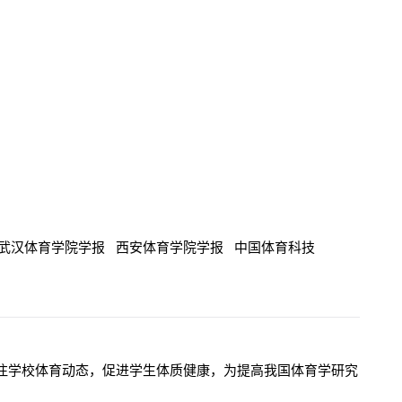
武汉体育学院学报
西安体育学院学报
中国体育科技
注学校体育动态，促进学生体质健康，为提高我国体育学研究