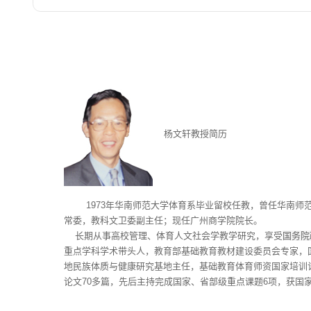
杨文轩教授简历
1973
年华南师范大学体育系毕业留校任教，曾任华南师范
常委，教科文卫委副主任；现任广州商学院院长。
长期从事高校管理、体育人文社会学教学研究，享受
国务院
重点学科学术带头人，教育部基础教育教材建设委员会专家，
地民族体质与健康研究基地主任，基础教育体育师资国家培训计
论文70多篇，先后主持完成国家、省部级重点课题6项，获国