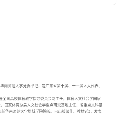
担任华南师范大学党委书记；是广东省第十届、十一届人大代表、
师。是全国高校体育教学指导委员会副主任，体育人文社会学国家
授，国家体育总局人文社会学重点研究基地主任，省重点文科基
现任华南师范大学增城学院院长。已出版著作、教材9部，发表