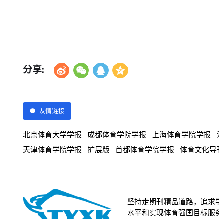
分享:
友情链接
北京体育大学学报
成都体育学院学报
上海体育学院学报
天津体育学院学报
扩展版
首都体育学院学报
体育文化导
坚持走期刊精品道路，追求
水平和实现体育强国目标服