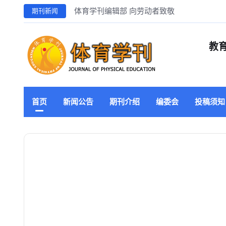
体育学刊编辑部 向劳动者致敬
期刊新闻
教育
首页
新闻公告
期刊介绍
编委会
投稿须知